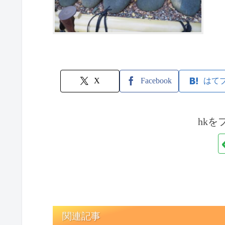
X
Facebook
はて
hkを
関連記事