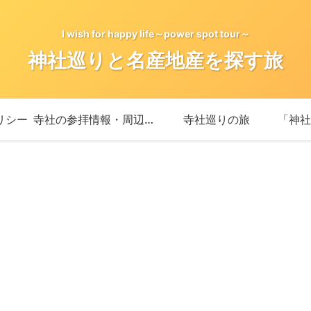
I wish for happy life～power spot tour～
神社巡りと名産地産を探す旅
リシー
寺社の参拝情報・周辺情報
寺社巡りの旅