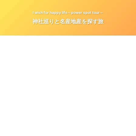
I wish for happy life～power spot tour～
神社巡りと名産地産を探す旅