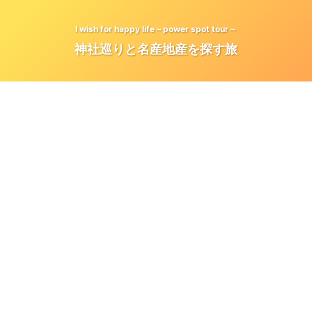
I wish for happy life～power spot tour～
神社巡りと名産地産を探す旅