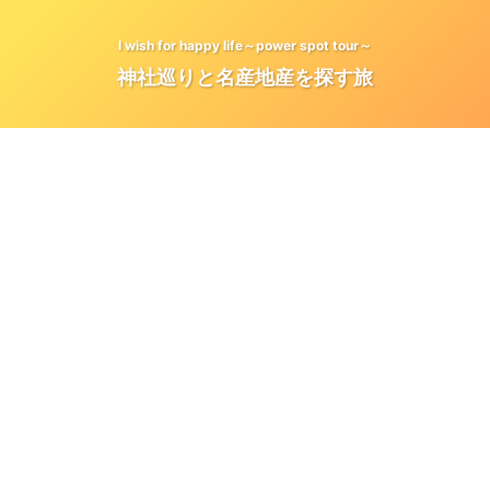
I wish for happy life～power spot tour～
神社巡りと名産地産を探す旅