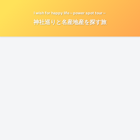
I wish for happy life～power spot tour～
神社巡りと名産地産を探す旅