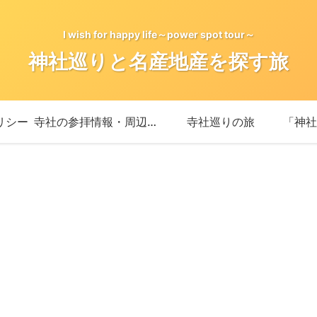
I wish for happy life～power spot tour～
神社巡りと名産地産を探す旅
リシー
寺社の参拝情報・周辺情報
寺社巡りの旅