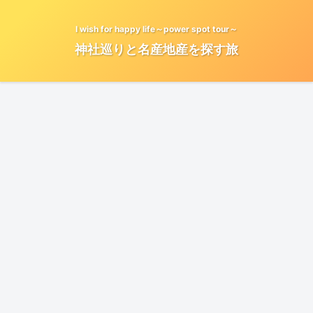
I wish for happy life～power spot tour～
神社巡りと名産地産を探す旅