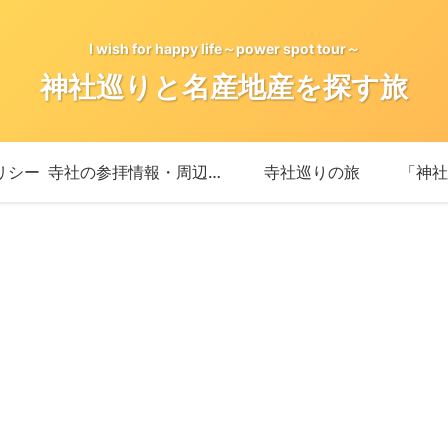
I wish for happy life～power spot tour～
神社巡りと名産地産を探す旅
リシー
寺社の参拝情報・周辺情報
寺社巡りの旅