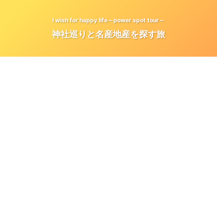
I wish for happy life～power spot tour～
神社巡りと名産地産を探す旅