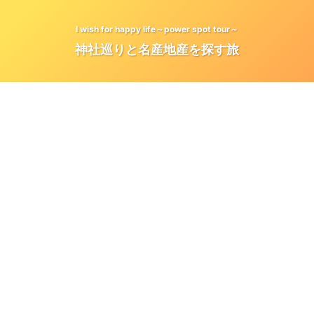
I wish for happy life～power spot tour～
神社巡りと名産地産を探す旅