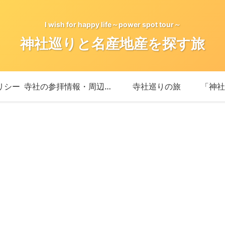
I wish for happy life～power spot tour～
神社巡りと名産地産を探す旅
リシー
寺社の参拝情報・周辺情報
寺社巡りの旅