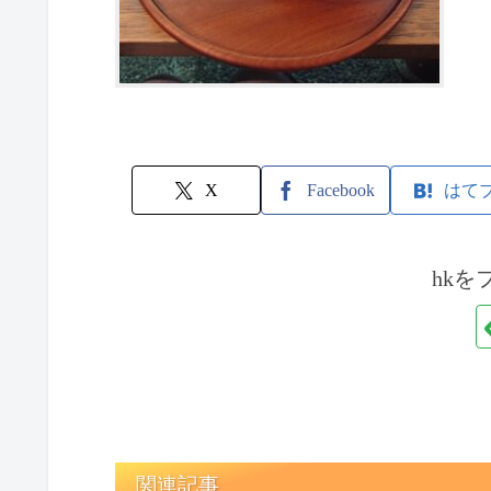
X
Facebook
はて
hkを
関連記事